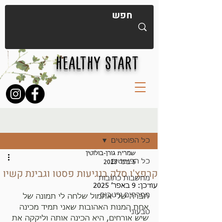
HEALTHY START
פוסט
כל הפוסטים
שמרית גורן-בולוטין
כל הפוסטים
5 בינו׳ 2023
קרפצ'ו סלק בנגיעות פסטו וגבינת קשיו
מחשבות כתובות
עודכן:
9 באפר׳ 2025
ממרחים ורטבים
חברה שלי אתמול שלחה לי תמונה של 
אחת המנות האהובות שאני תמיד מכינה 
טבעוני
שיש אורחים, היא הכינה אותה וליקקה את 