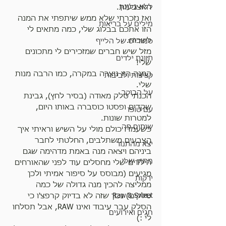
ללא גלוטן
האצבעות.
ואז נזכרתי שלא ממש שיתפתי את המנה 
מילים על בריאות
הזו אתכם בבלוג שלי, כמה מתאים לי 
לשכוח.
סמודי'ס של הלייף
מזל שיש חברים שמזכירים לי מתכונים 
תזונת ילדים
שלי!
המנה הזו נוצרה במקרה, כמו הרבה מנות 
קציצות ולביבות
שלי.
על הבוקר
הכנתי סלק מאודה (בסיר לחץ), גבינת 
שקדים ופסטו כוסברה באותו היום, 
עם טופו
למטרות שונות.
שותים פה
כשעמדו כולם מולי על השיש וראיתי איך 
הצבעים משתלבים, החלטתי לחבר 
יצא מהתנור
ביניהם ויצאה מנה באמת מדהימה שגם 
מתוק שלי
הילדים שלי מחסלים עוד לפני שהאורחים 
מגיעים (מבוסס על סיפור אמיתי ולכן 
ירקות
ממליצה להכין מנה גדולה של כמה 
Raw & Sweet
סלקים) נכון שזה לא בדיוק קרפצ'ו כי 
הסלק עבר עיבוד ואינו RAW, אבל תסלחו 
חגים ואירועים
לי :)