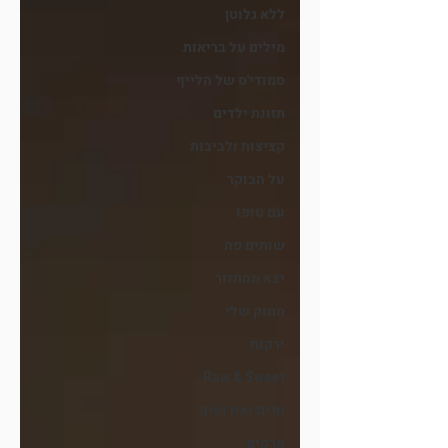
ללא גלוטן
מילים על בריאות
סמודי'ס של הלייף
תזונת ילדים
קציצות ולביבות
על הבוקר
עם טופו
שותים פה
יצא מהתנור
מתוק שלי
ירקות
Raw & Sweet
חגים ואירועים
מרקים