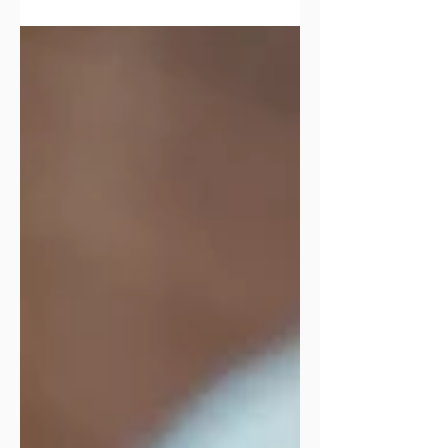
כך טוב, נתנה לי אנרגיות מדהימות ותחושת קלילות וחיוניות במהלך
כל התקופה. בדיקות הדם שלי תמיד היו טובות מאד, תמיד שיבחו
אותי על מדדי כולסטרול מאוזן ונמוך. רק תמיד היה לי מחסור
בויטמין D שייחסתי לכך שאיני נחשפת כלל לשמש (בשל בעיית
עור) אך לפני כמה שנים, התחלתי להרגיש שמשהו כבר לא עובד לי,
הרגשתי שהתזונה כבר לא מספיקה עבורי, שאיני שבעה מאותן
ארוחות ושמשהו צריך להש