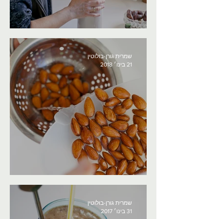
משקה לאטה ג'ינג'ר כורכום
שמרית גורן-בולוטין
21 בינו׳ 2018
חלב שקדים ביתי
שמרית גורן-בולוטין
31 בינו׳ 2017