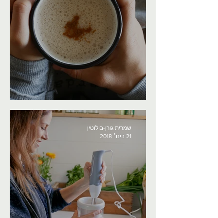
צ'אי בננה מפנק בחורף קרררר
שמרית גורן-בולוטין
21 בינו׳ 2018