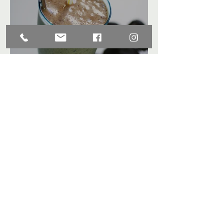
שייק Wake Up
שמרית גורן-בולוטין
31 בינו׳ 2017