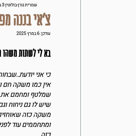
מילים על בריאות
סמוד
שמרית גורן-בולוטין
3 בפבר׳ 2020
צ'אי בננה מפ
קציצות ולביבות
על הב
עודכן:
6 במרץ 2025
בא לי לשתות משהו ח
מתוק שלי
ירקות
t
כי אני יודעת..שבחור
מבשלת
אין כמו משקה חם ו
שמלטף ומחמם את הג
שיש לו גם ניחוח וג
משקה כזה שאוחזים 
ומתחממים עוד לפני
כזה.