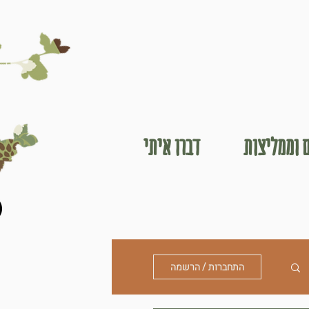
 וממליצות
דברו איתי
התחברות / הרשמה