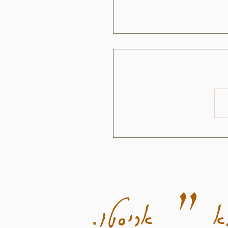
 אדום עם פלפל, גזר וצ'ילי עשיר בחלבון ודל
א ״ אריסטו.