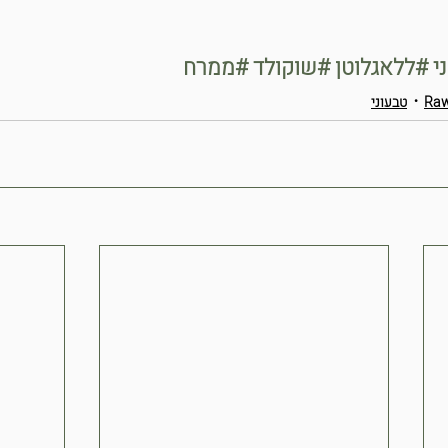
י
#ללאגלוטן
#שוקולד
#ממרח
Raw
טבעוני