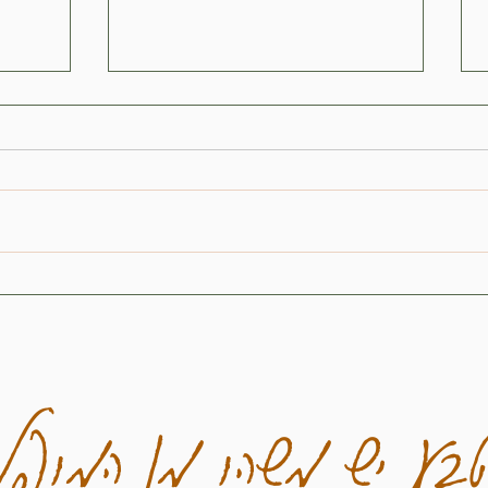
תבשיל חומוס וברוקולי בניחוח הודי
קארי טופו
בפחמימה
בע יש משהו מן המופל