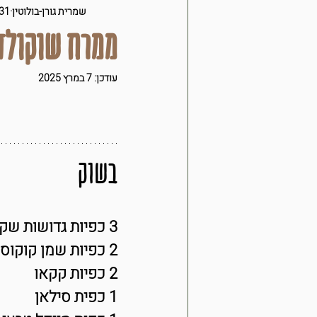
מילים על בריאות
סמוד
שמרית גורן-בולוטין
31 בינו׳ 017
ממרח שוקולד 
קציצות ולביבות
על הב
עודכן:
7 במרץ 2025
מתוק שלי
ירקות
t
בשוק
מבשלת
3 כפיות גדושות שקדייה
2 כפיות שמן קוקוס
2 כפיות קקאו
1 כפית סילאן