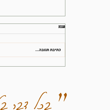
תגובות
כתיבת תגובה...
פודינג צ'יה- הארוחה האולטימטיבית לימים עמוסים
״ בכל דבר בט