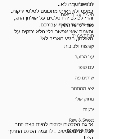
ללא גלוטן
תוספות ומה לא..
כמעט ולא ראיתי מתכונים לסלטי ירקות.
מילים על בריאות
והרי לכולם יהיו סלטים על שולחן החג, 
אני לפחות מקווה עבורכם.
סמודי'ס של הלייף
והאמת שאי אפשר בלי מלא ירוקים על 
תזונת ילדים
השולחן, הגיע האביב לא?
קציצות ולביבות
על הבוקר
עם טופו
שותים פה
יצא מהתנור
מתוק שלי
ירקות
Raw & Sweet
אז גם הסלטים יכולים להיות קצת יותר 
חגים ואירועים
חגיגיים ומשביעים . לדוגמה הסלט החתיך 
הזה!