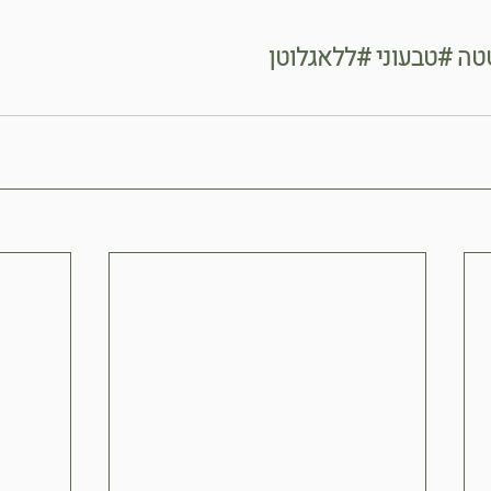
טה
#טבעוני
#ללאגלוטן