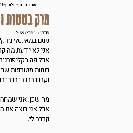
מילים על בריאות
סמוד
שמרית גורן-בולוטין
16 במאי 019
מרק בטטות ו
קציצות ולביבות
על הב
עודכן:
6 במרץ 2025
גשם במאי..אז מרק?
אני לא יודעת מה ק
מתוק שלי
ירקות
t
אבל פה בקליפורניה
רוחות מטורפות שהר
מבשלת
וקרררררררררררררר
מה שכן, אני שמחה 
אבל אני רוצה את ה
קררר לי.