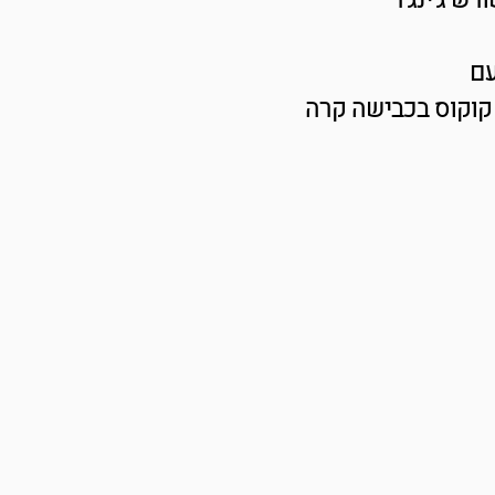
ש ג'ינג'ר
עם
 קוקוס בכבישה קרה