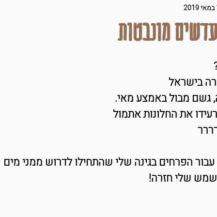
י'ס של הלייף
תזונת ילדים
2
עדשים מונבטות
וקר
עם טופו
שותים פה
יצא מהתנור
ורה בישראל
Raw & Swee
חגים ואירועים
מרקים
, גשם מבול באמצע מאי.
עידו את החלונות אתמול
ררר
עבור הפרחים בגינה שלי שהתחילו לדרוש ממני מים
שמש שלי חזרה!