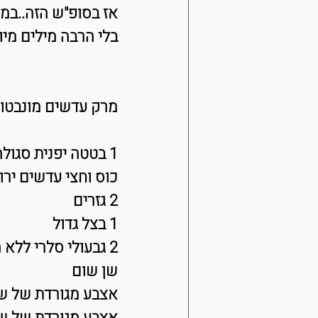
אז בסופ"ש הזה..במקום Nice Cream נאכל מרק..ב
בלי הרבה מילים מיו
מרק עדשים מונבטו
1 בטטה יפנית סגולה גדולה מאד (אפשר גם בטטות רגילות למי שלא מוצא)
כוס וחצי עדשים ירו
2 גזרים
1 בצל גדול
2 גבעולי סלרי ללא העלים
שן שום
אצבע מגורדת של ש