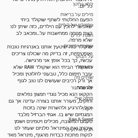
ללא גלוטן
כל יום.
מילים על בריאות
הפעם החלטתי לשתף שוקולד ביתי 
סמודי'ס של הלייף
שאפשר להכין עם הילדים, כזה שיתן לנו 
קצת מנוחה ממחשבות על..ומכאב לב 
תזונת ילדים
שלא מרפה.
קציצות ולביבות
שוקולד כזה שיטעין אותנו באנרגיות טובות 
ואופטימיות, זה בדיוק מה שכולנו צריכים 
על הבוקר
עכשיו, כך בכל אופן אני מרגישה.
עם טופו
השוקולד הביתי הוא שוקולד RAW שלא 
עובר חימום כלל, טבעוני לחלוטין ומכיל 
שותים פה
אך ורק רכיבים שעושים לנו טוב לגוף 
ולנשמה.
יצא מהתנור
הקקאו הנא מכיל נוגדי חמצון נפלאים 
מתוק שלי
וחזקים, מעורר אותנו בצורה עדינה אך גם 
יכול להרגיע ולהשרות שינה בזכות 
ירקות
המגנזיום שיש בו. אגוזי הברזיל מלבד 
Raw & Sweet
טעמם המשובח, מכילים ויטמינים ושומן 
איכותי ואת המינראל סלניום שעוזר לנו 
חגים ואירועים
לנקות מתכות כבדות מהגוף, מינראל מאד 