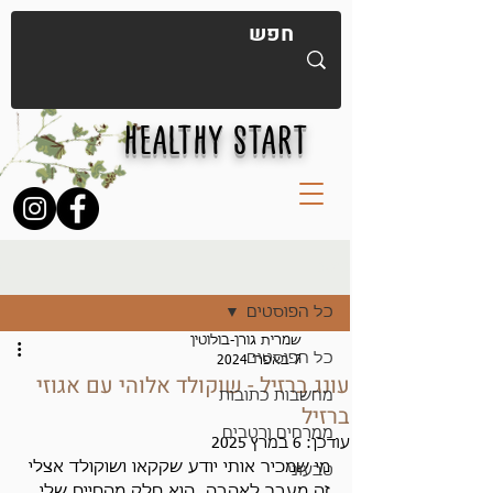
HEALTHY START
פוסט
כל הפוסטים
שמרית גורן-בולוטין
כל הפוסטים
7 באפר׳ 2024
עונג ברזיל - שוקולד אלוהי עם אגוזי
מחשבות כתובות
ברזיל
ממרחים ורטבים
עודכן:
6 במרץ 2025
מי שמכיר אותי יודע שקקאו ושוקולד אצלי 
טבעוני
זה מעבר לאהבה, הוא חלק מהחיים שלי 