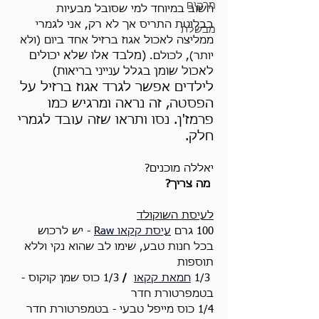
מרקים
חשוב במיוחד למי שסובל מבעיות 
בבלוטת התריס אך לא רק, אני לגמרי 
מבשלת
ממליצה לאכול אגוז ברזיל אחד ביום (ולא 
יותר), לכולם. 
(מלבד אלו שלא יכולים 
לאכול שומן בגלל ענייני בריאות) 
לילדים אפשר לגרד אגוז ברזיל על 
הפסטה, זה נראה ומרגיש כמו 
פרמז'ן. נסו ותראו שזה עובד לגמרי 
חלק.
יאללה מוכנים?
 מה צריך?
לעיסת השוקולד
100 גרם
עיסת קקאו Raw
- יש לרכוש 
בכל חנות טבע, שימו לב שהוא נקי וללא 
תוספות
 1/3
חמאת קקאו
/
 1/3 כוס שמן קוקוס -
בטמפרטורת חדר
1/4 כוס מייפל טבעי - בטמפרטורת חדר